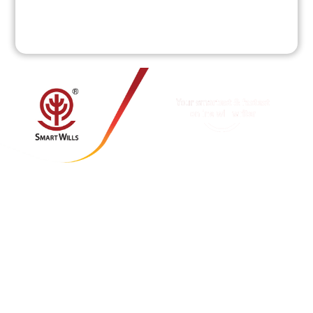
MY SMARTWILLS SDN BHD
(1403258-M)
热线: 1-700-81-9942
客服(Tel): +6012-664 4929
销售(Tel): +6012-334 9929